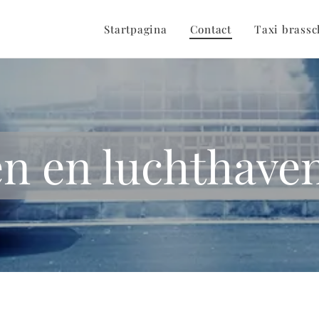
Startpagina
Contact
Taxi brassc
n en luchthave